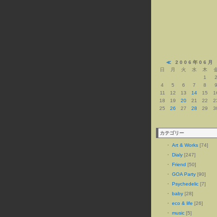
≪
2006年06月
日
月
火
水
木
1
4
5
6
7
8
11
12
13
14
15
1
18
19
20
21
22
2
25
26
27
28
29
3
カテゴリー
・
Art & Works
[74]
・
Dialy
[247]
・
Friend
[50]
・
GOA Party
[90]
・
Psychedelic
[7]
・
baby
[28]
・
eco & life
[26]
・
music
[5]