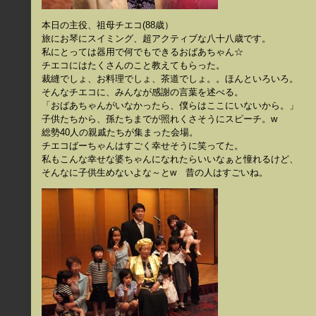
本日の主役、祖母チエコ(88歳）
旅にお琴にスイミング、超アクティブな八十八歳です。
私にとっては器用で何でもできるおばあちゃん☆
チエコにはたくさんのこと教えてもらった。
裁縫でしょ、お料理でしょ、茶道でしょ。。ほんといろいろ。
そんなチエコに、みんなが感謝の言葉を述べる。
「おばあちゃんがいなかったら、僕らはここにいないから。」
子供たちから、孫たちまでが照れくさそうにスピーチ。w
総勢40人の親戚たちが集まった会場。
チエコばーちゃんはすごく幸せそうに笑ってた。
私もこんな幸せな婆ちゃんになれたらいいなぁと憧れるけど、
そんなに子供生めないよな～とw 昔の人はすごいね。