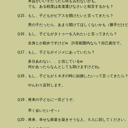
本質がいい子だったら何も言わないかも。
でも、ある程度は友達選びなさいと助言するかも？
Ｑ15．もし、子どもがピアスを開けたいと言ってきたら？
男の子だったら、あまり開けてほしくないかも（勝手だ
Ｑ16．もし、子どもがタトゥーを入れたいと言ってきたら？
全身とか勘弁ですけどw 許容範囲内なら？自己責任で。
Ｑ17．もし、子どもがイジメにあっていたら？
多分あわない、、と信じているw
何かあったらなんとしても助けますけどね。
Ｑ18．もし、子どもが１８才の時に結婚したいって言ってきたら
やんわり反対します。
Ｑ19．将来の子どもに一言どうぞ。
早く会いたいぞ～♪
Ｑ20．将来、幸せな家庭を築きそうな人、５人に回してください