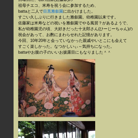
祖母チエコ、米寿を祝う会に参加するため、
battaと二人で
目黒雅叙園
に出かけました。
すごい久しぶりに行きました雅叙園。幼稚園以来です。
佐藤家は米寿などの祝いを雅叙園でやる風習？があるようで、
私が幼稚園児の頃、大好きだった十太郎さん(ひーじーちゃん)の
祝会があって、お酌にまわらせれた記憶があります。
今回、10年20年と会っていなかった親戚やいとこにも会えて
すごく楽しかった。なつかしいぃ～気持ちになった。
battaやお腹の子のいいお披露目にもなりました＾＾