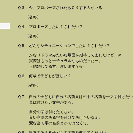
Ｑ３．今、プロポーズされたらＯＫする人がいる。
〈省略〉
Ｑ４．プロポーズしたい？されたい？
〈省略〉
Ｑ５．どんなシチュエーションでしたい？されたい？
かなりドラマみたいな場面を期待してましたけど、w
実際はもっとナチュラルなものだったー。
（結婚してる方、違います？w）
Ｑ６．何歳で子どもがほしい？
〈省略〉
Ｑ７．自分の子どもに自分の名前又は相手の名前を一文字付けた
又は付けたい文字がある。
自分の字は付けたくない。
良い意味のある字を付けてあげたいなぁ。
変な当て字の名前とかではなくて。
Ｑ８．貴方の考える子どもの名前を教えてください。