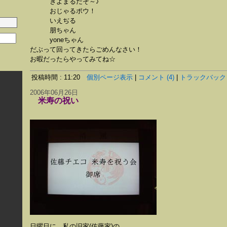
きよまるだそ～♪
おじゃるポウ！
いえぢる
朋ちゃん
yoneちゃん
だぶって回ってきたらごめんなさい！
お暇だったらやってみてね☆
投稿時間 : 11:20
個別ページ表示
|
コメント (4)
|
トラックバック (
2006年06月26日
米寿の祝い
日曜日に、私の旧家(佐藤家)の