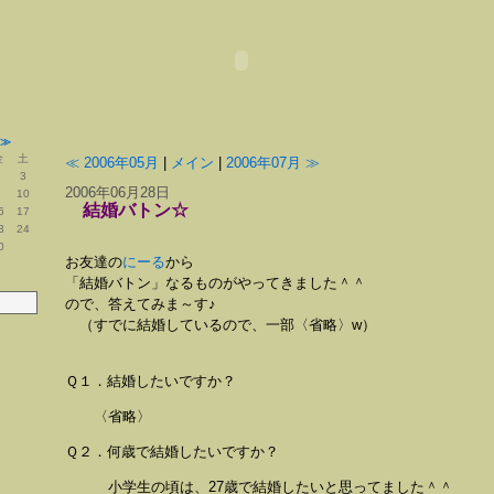
≫
金
土
≪ 2006年05月
|
メイン
|
2006年07月 ≫
2
3
2006年06月28日
9
10
結婚バトン☆
6
17
3
24
0
お友達の
にーる
から
「結婚バトン」なるものがやってきました＾＾
ので、答えてみま～す♪
（すでに結婚しているので、一部〈省略〉w）
Ｑ１．結婚したいですか？
〈省略〉
Ｑ２．何歳で結婚したいですか？
小学生の頃は、27歳で結婚したいと思ってました＾＾