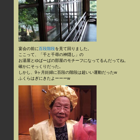
宴会の前に
百段階段
を見て回りました。
ここって、「千と千尋の神隠し」の
お湯屋とゆばーばの部屋のモチーフになってるんだってね。
確かにそっくりだった。
しかし、9ヶ月妊婦に百段の階段は超いい運動だったw
ふくらはぎにきたよーーーw