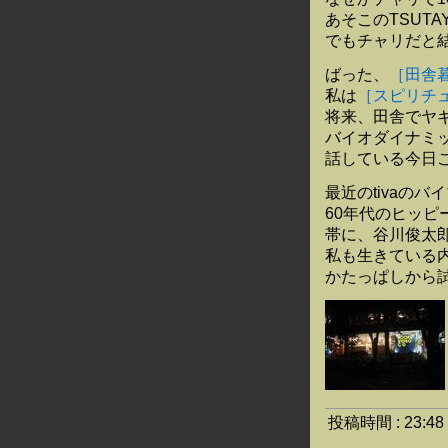
あそこのTSUT
でもチャリだと
ばった、
［田舎
私は
［スピリチュ
将来、田舎でヤ
バイオダイナミ
話している今日
最近のtivaのバ
60年代のヒッ
帯に、谷川俊太
私も生きている
かたっぱしから
投稿時間 : 23: