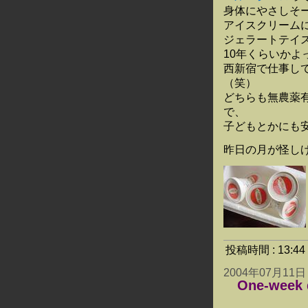
身体にやさしそ
アイスクリーム
ジェラートテイ
10年くらいかよ
西新宿で仕事し
（笑）
どちらも無農薬
で、
子どもとかにも
昨日の月が怪し
投稿時間 : 13:
2004年07月11日
One-week 