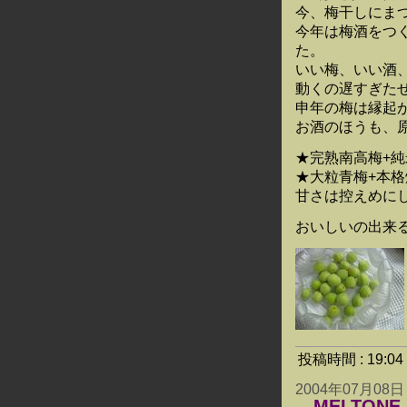
今、梅干しにま
今年は梅酒をつ
た。
いい梅、いい酒
動くの遅すぎた
申年の梅は縁起
お酒のほうも、
★完熟南高梅+純
★大粒青梅+本格
甘さは控えめに
おいしいの出来
投稿時間 : 19:
2004年07月08日
MELTONE