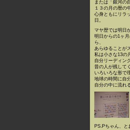
または「銀河の
１３の月の暦の
心身ともにリラ
日。
マヤ歴では明日
明日からの1ヶ
ら、
あらゆることが
私は小さな13の
自分リーディン
昔の人が残して
いろいろな形で
地球の時間に自
自分の中に流れ
PS.Pちゃん、