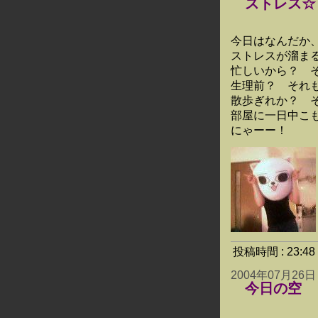
ストレス☆
今日はなんだか
ストレスが溜ま
忙しいから？ 
生理前？ それ
散歩ぎれか？ 
部屋に一日中こ
にゃーー！
投稿時間 : 23:
2004年07月26日
今日の空