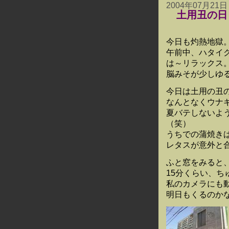
2004年07月21日
土用丑の日
今日も灼熱地獄
午前中、ハタイ
は～リラックス
脳みそが少しゆ
今日は土用の丑
なんとなくウナ
夏バテしないよ
（笑）
うちでの蒲焼き
レタスが意外と
ふと窓をみると
15分くらい、ち
私のカメラにも
明日もくるのかな