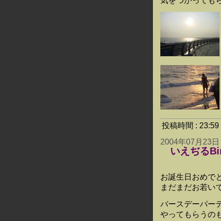
気をつかっても
投稿時間 : 23:
2004年07月23日
いえぢるBir
お誕生日おめで
まだまだお若いで
バースデーパー
やってもらうの