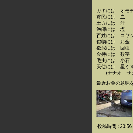
ガキには オモ
貧民には 血
土方には 汗
漁師には 塩
百姓には コヤ
俗物には お金
欲深には 回虫
金持には 数字
毛虫には 小石
天使には 星く
(ナナオ サカ
最近お金の意味
投稿時間 : 23: