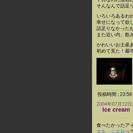
そんなんで話足
いろいろあるわね
幸せになって欲
話足りなかった
また近い内、飲
かわいいお土産
初めて見た！最
投稿時間 : 23:
2004年07月12日
Ice cream
食べたかったア
エル・シエロ
っ