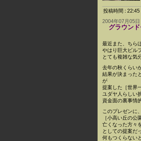
投稿時間 : 22:
2004年07月05日
グラウンド
最近また、ちら
やはり巨大ビル
とても複雑な気
去年の秋くらい
結果が決まった
が
提案した［世界
ユダヤ人らしい
資金面の裏事情
このプレゼンに
［小高い丘の公
亡くなった方々
としての提案だ
何もつくらない