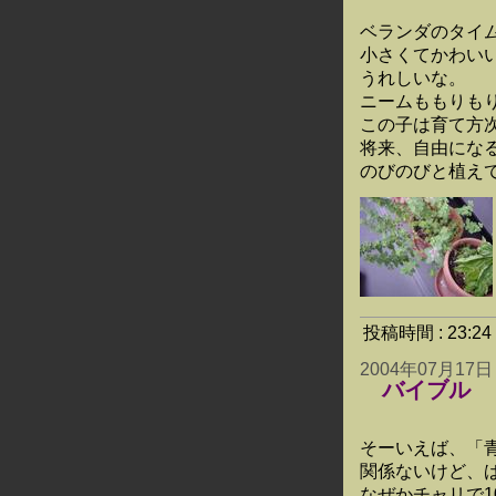
ベランダのタイ
小さくてかわい
うれしいな。
ニームももりも
この子は育て方
将来、自由にな
のびのびと植え
投稿時間 : 23:
2004年07月17日
バイブル
そーいえば、「
関係ないけど、
なぜかチャリで1