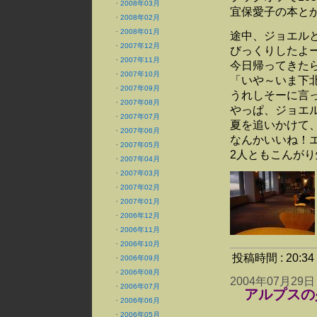
・
2008年03月
宜保愛子の本と
・
2008年02月
・
2008年01月
途中、ジョエル
・
2007年12月
びっくりしたよ
・
2007年11月
今日帰ってきた
・
2007年10月
「いや～いま下
・
2007年09月
うれしそーに言
・
2007年08月
やっぱ、ジョエ
・
2007年07月
夏を追いかけて
・
2007年06月
なんかいいね！
・
2007年05月
2人ともこんが
・
2007年04月
・
2007年03月
・
2007年02月
・
2007年01月
・
2006年12月
・
2006年11月
・
2006年10月
投稿時間 : 20:
・
2006年09月
・
2006年08月
2004年07月29日
・
2006年07月
アルプスの
・
2006年06月
・
2006年05月