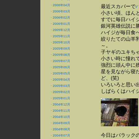
・
2006年04月
最近スカパーで
・
2006年03月
小さい頃、ほん
・
2006年02月
すでに毎日ハイジ
・
2006年01月
銀河英雄伝説に勝
・
2005年12月
ハイジが毎日食
・
2005年11月
絞りたての山羊
・
2005年10月
～。
・
2005年09月
子ヤギのユキちゃ
・
2005年08月
小さい時に憧れ
・
2005年07月
強烈に頭ん中に
・
2005年06月
星を見ながら寝
・
2005年05月
ど、(笑)
・
2005年04月
いろいろと思い
・
2005年03月
しばらくはハイジ
・
2005年02月
・
2005年01月
・
2004年12月
・
2004年11月
・
2004年10月
・
2004年09月
・
2004年08月
今日はバラック
・
2004年07月