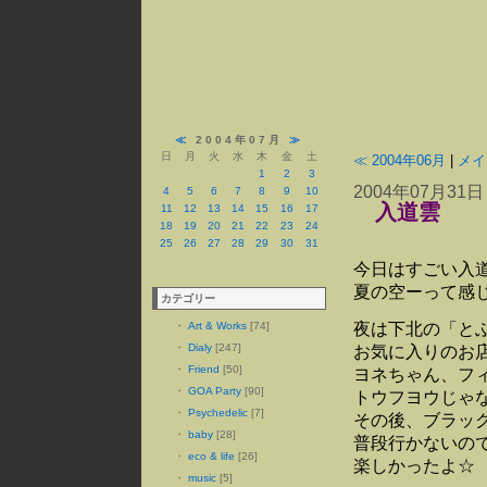
≪
2004年07月
≫
日
月
火
水
木
金
土
≪ 2004年06月
|
メイ
1
2
3
2004年07月31日
4
5
6
7
8
9
10
入道雲
11
12
13
14
15
16
17
18
19
20
21
22
23
24
25
26
27
28
29
30
31
今日はすごい入
夏の空ーって感
カテゴリー
・
Art & Works
[74]
夜は下北の「と
・
Dialy
[247]
お気に入りのお
・
Friend
[50]
ヨネちゃん、フ
・
GOA Party
[90]
トウフヨウじゃ
・
Psychedelic
[7]
その後、ブラッ
・
baby
[28]
普段行かないの
・
eco & life
[26]
楽しかったよ☆
・
music
[5]