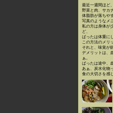
最近一週間ほど
野菜と肉、サカ
体脂肪が落ちや
写真のようなメ
私の方は身体が
ど、
ばったは体重に
この方法のメリ
それと、味覚が
デメリットは、
ぁ。
ばったは途中、
あぁ、炭水化物
食の大切さを感