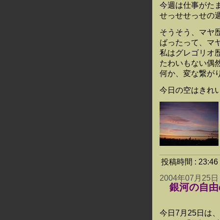
今週は仕事がた
せっせせっせの週
そうそう、マヤ
ばったって、マヤ
私はグレゴリオ歴
たわいもない偶
何か、変な繋が
今日の空はきれ
投稿時間 : 23:
2004年07月25日
銀河の自由
今日7月25日は