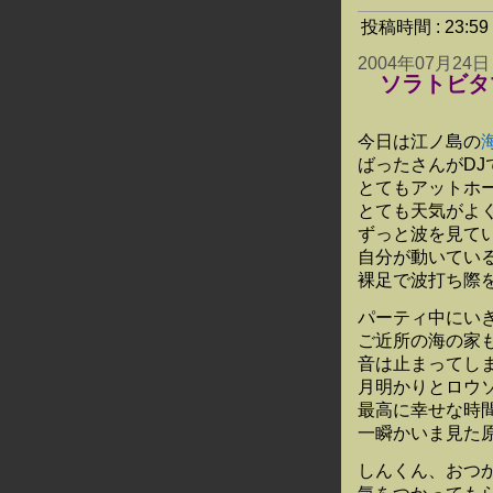
投稿時間 : 23:
2004年07月24日
ソラトビタ
今日は江ノ島の
ばったさんがD
とてもアットホ
とても天気がよ
ずっと波を見て
自分が動いてい
裸足で波打ち際
パーティ中にい
ご近所の海の家
音は止まってし
月明かりとロウ
最高に幸せな時
一瞬かいま見た
しんくん、おつ