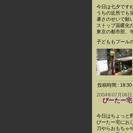
今日は七夕です
うちの近所でも
暑さのせいで願
ストップ温暖化だ
東京の都市部、
子どももプール
投稿時間 : 18:
2004年07月06日
ぴーたー宅
今日はちょっと
ぴーたー宅にお
刀やらおもちゃ