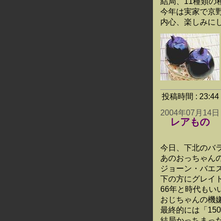
結局、11種類の
今年は実家で京
内心、楽しみに
投稿時間 : 23:
2004年07月14日
レアもの
今日、下北のバ
あのおっちゃん
ジョーン・バエ
下の方にグレイ
66年と時代もい
おじちゃんの機嫌
最終的には「15
結局かっちまった