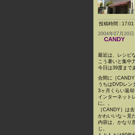
投稿時間 : 17:
2004年07月20日
CANDY
最近は、レシピ
こう暑いと集中力
今日は39度ま
合間に［CAND
うちはDVDレ
3ヶ月くらい返
インターネット
に。。
［CANDY］は
かわいいな～見
内容は、かなり
じ。
もともとは60