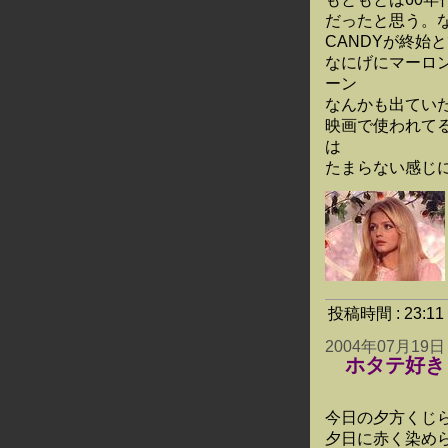
だったと思う。
CANDYが終始
なにげにマーロ
ーン
なんかも出てい
映画で使われて
は
たまらない感じ
投稿時間 : 23:
2004年07月19日
ホタテ好き
今日の夕方くじ
夕日に赤く染め