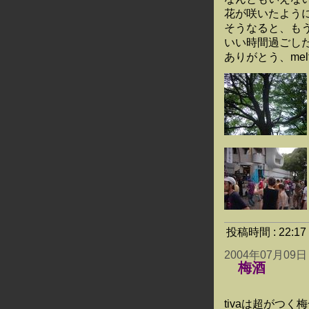
花が咲いたよう
そうなると、もうみ
いい時間過ごし
ありがとう、melt
投稿時間 : 22:
2004年07月09日
梅酒
tivaは超がつ