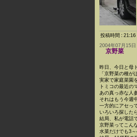
投稿時間 : 21:
2004年07月15日
京野菜
昨日、今日と母
「京野菜の種がほ
実家で家庭菜園
トミコの最近の
あの真っ赤な人
それはもう今週
一方的にアセっ
いろいろ探した
結局、私が電話で
京野菜ってこん
水菜だけでも3