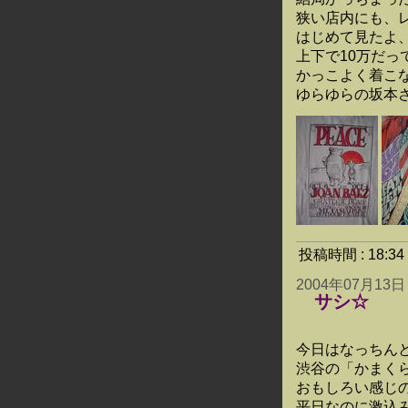
狭い店内にも、
はじめて見たよ、
上下で10万だっ
かっこよく着こ
ゆらゆらの坂本さ
投稿時間 : 18:
2004年07月13日
サシ☆
今日はなっちんと
渋谷の「かまく
おもしろい感じ
平日なのに激込