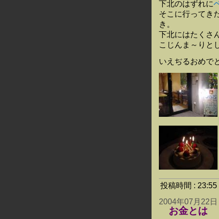
下北のはずれに
そこに行ってき
き。
下北にはたくさ
こじんま～りと
いえぢるおめで
投稿時間 : 23:
2004年07月22日
お金とは